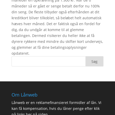
måneder en opkrævning på 1.500 kr. Når de ti
måneder så er gået er senge betalt derfor nu 100%
din seng. De fleste tilbyder også efterhånden at dit
kreditkort bliver tilkoblet, så beløbet helt automatisk
hæves hver måned. Det er faktisk også en fordel for
dig, da du undgår at komme til at glemme
betalingen. Dermed risikerer du heller ikke at få
dyrere rykkere med mindre du skifter kort undervejs,
og glemmer at få dine betalingsoplysninger
opdateret.
Om Lånweb
Lånweb er en reklamefinansieret formidler af lån. Vi
kan få kompensation, hvis du låner penge efter klik
på links her på siden.