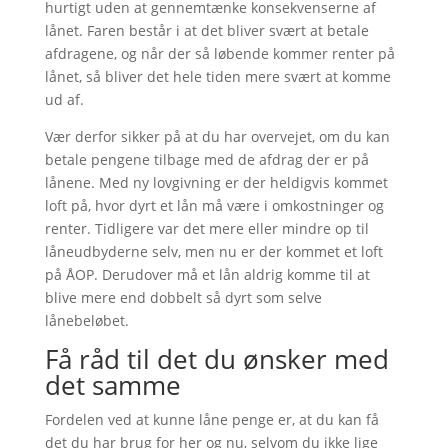
hurtigt uden at gennemtænke konsekvenserne af
lånet. Faren består i at det bliver svært at betale
afdragene, og når der så løbende kommer renter på
lånet, så bliver det hele tiden mere svært at komme
ud af.
Vær derfor sikker på at du har overvejet, om du kan
betale pengene tilbage med de afdrag der er på
lånene. Med ny lovgivning er der heldigvis kommet
loft på, hvor dyrt et lån må være i omkostninger og
renter. Tidligere var det mere eller mindre op til
låneudbyderne selv, men nu er der kommet et loft
på ÅOP. Derudover må et lån aldrig komme til at
blive mere end dobbelt så dyrt som selve
lånebeløbet.
Få råd til det du ønsker med
det samme
Fordelen ved at kunne låne penge er, at du kan få
det du har brug for her og nu, selvom du ikke lige